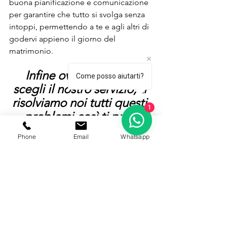
buona pianificazione e comunicazione 
per garantire che tutto si svolga senza 
intoppi, permettendo a te e agli altri di 
godervi appieno il giorno del 
matrimonio.
Infine ovviamente se 
Come posso aiutarti?
scegli il nostro servizio, ti 
risolviamo noi tutti questi 
1
problemi così ti puoi 
concentrare solo
Phone
Email
Whatsapp
 sul viverti pienamente 
l'EVENTO!!