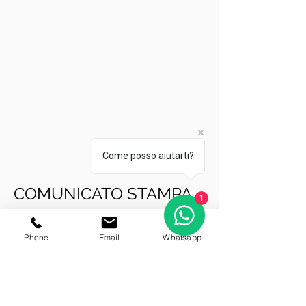
Come posso aiutarti?
COMUNICATO STAMPA
1
Wedding Awards
Phone
Email
Whatsapp
Reggio nell'Emilia, 12 Ottobre 2017. -
Auto Matrimonio Reggio di Reggio
Emilia si è aggiudicata il premio Wedding
Awards 2017 per la categoria Auto