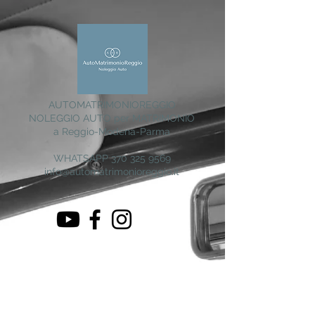
AUTOMATRIMONIOREGGIO
NOLEGGIO AUTO per MATRIMONIO
a Reggio-Modena-Parma
WHATSAPP
370 325 9569
info@automatrimonioreggio.it