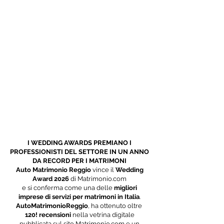
I WEDDING AWARDS PREMIANO I
PROFESSIONISTI DEL SETTORE IN UN ANNO
DA RECORD PER I MATRIMONI
Auto Matrimonio Reggio
vince il
Wedding
Award 2026
di Matrimonio.com
e si conferma come una delle
migliori
imprese di servizi per matrimoni in Italia
.
AutoMatrimonioReggio
, ha ottenuto oltre
120!
recensioni
nella vetrina digitale
pubblicata sul sito Matrimonio.com e un