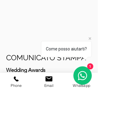
Come posso aiutarti?
COMUNICATO STAMPA
1
Wedding Awards
Reggio nell'Emilia, 12 Ottobre 2017. -
Phone
Email
Whatsapp
Auto Matrimonio Reggio di Reggio
Emilia si è aggiudicata il premio Wedding
Awards 2017 per la categoria Auto
matrimonio. Da quattro anni
matrimonio.com assegna il prestigioso
premio al fine di riconoscere l’eccellente