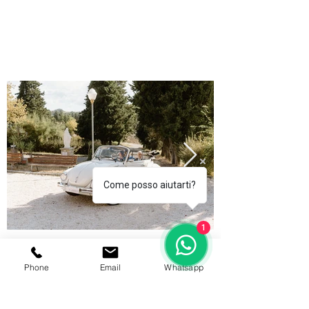
Come posso aiutarti?
1
Phone
Email
Whatsapp